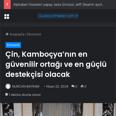
Alphabet hisseleri yapay zeka öncüsü Jeff Dean’in ayrılmasıyla %5 düştü
Menü
Anasayfa
/
Ekonomi
Ekonomi
Çin, Kamboçya’nın en
güvenilir ortağı ve en güçlü
destekçisi olacak
NURCAN BAYRAM
Nisan 22, 2024
0
0
1 dakika okuma süresi