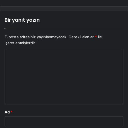
Bir yanıt yazın
E-posta adresiniz yayınlanmayacak.
Gerekli alanlar
*
ile
işaretlenmişlerdir
Y
o
r
u
m
*
Ad
*