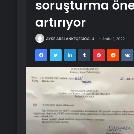
soruşturma öner
artırıyor
AYŞE ARSLANKEÇECİOĞLU
Aralık 1, 2022
Facebook
Twitter
LinkedIn
Tumblr
Pinterest
Reddit