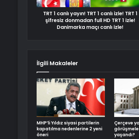
TRT 1 canlı yayın! TRT 1 canlı izle! TRT 1
şifresiz donmadan full HD TRT 1 izle!
Danimarka maçı canlı izle!
İlgili Makaleler
MHP’li Yıldız siyasi partilerin
Çerçeve y
kapatılma nedenlerine 2 yeni
görüşmeler
öneri
yaşandı?