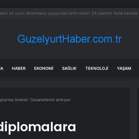
ya’da konut inşaatında göçük: 2 işçi toprak altında kaldı!
FA
HABER
EKONOMI
SAĞLIK
TEKNOLOJI
YAŞAM
turma önerisi: Cesaretlerini artırıyor
diplomalara