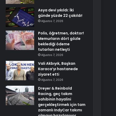
Asya devi yıkıldı: İki
günde yüzde 22 çakıldı!
Ağustos 7, 2026
Polis, öğretmen, doktor!
Memurların dört gözle
beklediği ödeme
tutarları netleşti
Ağustos 7, 2026
Vali Akbıyık, Başkan
Karaca’yı hastanede
ziyaret etti
Ağustos 7, 2026
Dreyer & Reinbold
Racing, geç takım
sahibinin hayalini
gerçekleştirmek için tam
zamanlı IndyCar takımı
olmaya hazırlanıyor