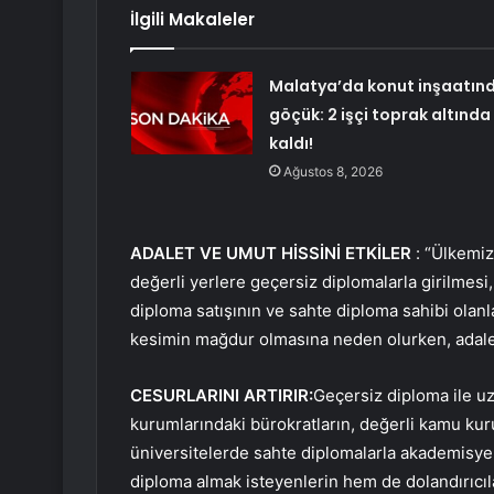
İlgili Makaleler
Malatya’da konut inşaatın
göçük: 2 işçi toprak altında
kaldı!
Ağustos 8, 2026
ADALET VE UMUT HİSSİNİ ETKİLER
: “Ülkemiz
değerli yerlere geçersiz diplomalarla girilmesi,
diploma satışının ve sahte diploma sahibi olan
kesimin mağdur olmasına neden olurken, adal
CESURLARINI ARTIRIR:
Geçersiz diploma ile u
kurumlarındaki bürokratların, değerli kamu kur
üniversitelerde sahte diplomalarla akademisy
diploma almak isteyenlerin hem de dolandırıcıl