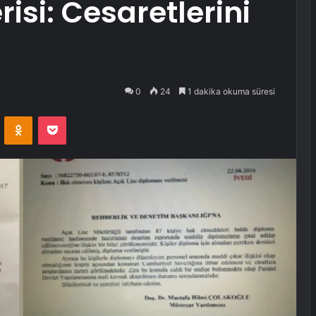
isi: Cesaretlerini
0
24
1 dakika okuma süresi
VKontakte
Odnoklassniki
Pocket