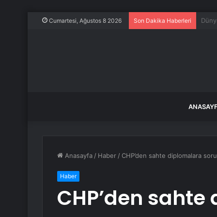
Malat
Cumartesi, Ağustos 8 2026
Son Dakika Haberleri
ANASAY
Anasayfa
/
Haber
/
CHP’den sahte diplomalara soruş
Haber
CHP’den sahte 