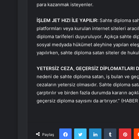
para kazanmak isteyenler.
İŞLEM JET HIZI İLE YAPILIR:
Sahte diploma saht
platformları veya kurulan internet siteleri arac
diploma tarifeleri duyuruluyor. Açıkça sahte dip
sosyal medyada hükümet aleyhine yapılan eleştir
yapılırken, sahte diploma satan siteler de hukuk
YETERSİZ CEZA, GEÇERSİZ DİPLOMATLARI D
nedeni de sahte diploma satan, iş bulan ve geçe
cezaların yetersiz olmasıdır. Sahte diploma sat
çarptırılır ve birden fazla durumda kararın açıkl
geçersiz diploma sayısını da artırıyor.” (HABE
Facebook
Twitter
LinkedIn
Tumblr
Pint
Paylaş