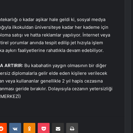
ekarlığı o kadar aşikar hale geldi ki, sosyal medya
ılığıyla ilkokuldan üniversiteye kadar her kademe için
loma satışı ve hatta reklamlar yapılıyor. İnternet veya
el yorumlar anında tespit edilip jet hızıyla işlem
a aykırı faaliyetlerine rahatlıkla devam edebiliyor.
A ARTIRIR:
Bu kabahatin yaygın olmasının bir diğer
rsiz diplomalarla gelir elde eden kişilere verilecek
an veya kullananlar genellikle 2 yıl hapis cezasına
anması geride bırakılır. Dolayısıyla cezanın yetersizliği
R MERKEZİ)
erest
Reddit
VKontakte
Odnoklassniki
Pocket
E-Posta ile paylaş
Yazdır