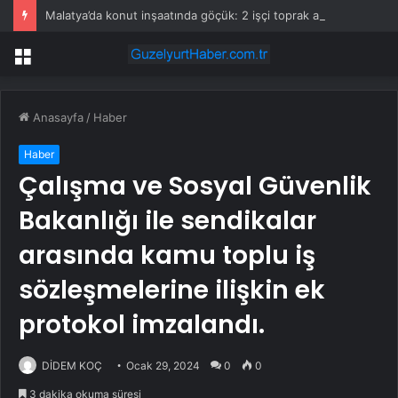
Malatya’da konut inşaatında göçük: 2 işçi toprak altında kaldı!
Menü
Anasayfa
/
Haber
Haber
Çalışma ve Sosyal Güvenlik
Bakanlığı ile sendikalar
arasında kamu toplu iş
sözleşmelerine ilişkin ek
protokol imzalandı.
DİDEM KOÇ
Ocak 29, 2024
0
0
3 dakika okuma süresi