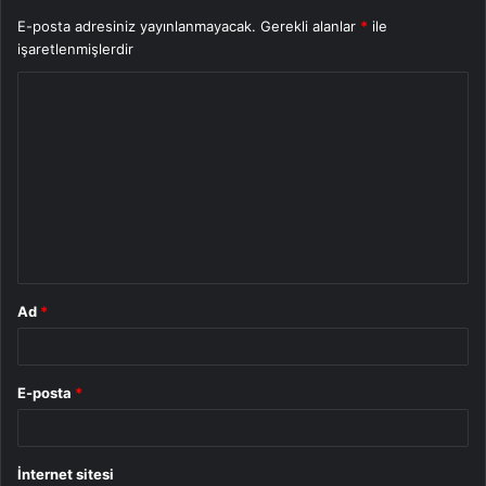
E-posta adresiniz yayınlanmayacak.
Gerekli alanlar
*
ile
işaretlenmişlerdir
Y
o
r
u
m
*
Ad
*
E-posta
*
İnternet sitesi