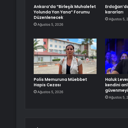
Ankara’da “Birleşik Muhalefet
Erdoğan’d
Yolunda Yan Yana” Forumu
kararları
Düzenlenecek
Ağustos 5, 
Ağustos 5, 2026
Polis Memuruna Müebbet
Haluk Leven
Hapis Cezası
kendini an
güvenmeyin
Ağustos 5, 2026
Ağustos 5, 