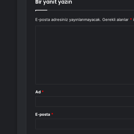
Bir yanıt yazın
E-posta adresiniz yayınlanmayacak.
Gerekli alanlar
*
i
Y
o
r
u
m
*
Ad
*
E-posta
*