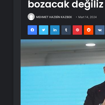
bozacak değiliz
MEHMET HAZBİN KAZBEK
Mart 14, 2024
Facebook
Twitter
LinkedIn
Tumblr
Pinterest
Reddit