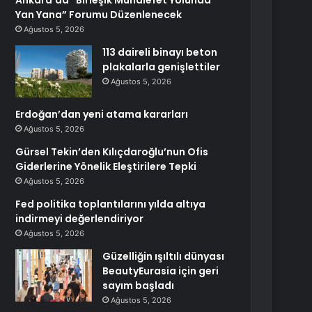
Ankara’da “Birleşik Muhalefet Yolunda
Yan Yana” Forumu Düzenlenecek
Ağustos 5, 2026
113 daireli binayı beton
plakalarla genişlettiler
Ağustos 5, 2026
Erdoğan’dan yeni atama kararları
Ağustos 5, 2026
Gürsel Tekin’den Kılıçdaroğlu’nun Ofis
Giderlerine Yönelik Eleştirilere Tepki
Ağustos 5, 2026
Fed politika toplantılarını yılda altıya
indirmeyi değerlendiriyor
Ağustos 5, 2026
Güzelliğin ışıltılı dünyası
BeautyEurasia için geri
sayım başladı
Ağustos 5, 2026