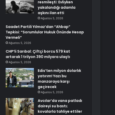
resmileşti: Evliyken
yakalandığı adamla
aşkını ilan etti
Ağustos 5, 2026
Saadet Partili Yılmaz’dan “Ahbap”
Tepkisi: “Sorumlular Hukuk Önünde Hesap
Vermeli”
Ağustos 5, 2026
CHP’li Sarıbal: Çiftçi borcu 579 kat
artarak 1 trilyon 390 milyara ulaştı
Ağustos 5, 2026
Edis’ten milyon dolarlık
yatırım! Yazı bu
manzaraya karşı
geçirecek
Ağustos 5, 2026
Avcılar’da vana patladı
daireyi su bastı;
kovalarla tahliye ettiler