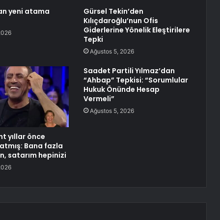
an yeni atama
Gürsel Tekin’den
Kılıçdaroğlu’nun Ofis
Giderlerine Yönelik Eleştirilere
2026
Tepki
Ağustos 5, 2026
Saadet Partili Yılmaz’dan
“Ahbap” Tepkisi: “Sorumlular
Hukuk Önünde Hesap
Vermeli”
Ağustos 5, 2026
t yıllar önce
latmış: Bana fazla
, satarım hepinizi
2026