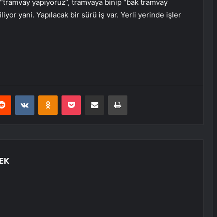
 “tramvay yapıyoruz”, tramvaya binip “bak tramvay
yor yani. Yapılacak bir sürü iş var. Yerli yerinde işler
erest
Reddit
VKontakte
Odnoklassniki
Pocket
E-Posta ile paylaş
Yazdır
EK