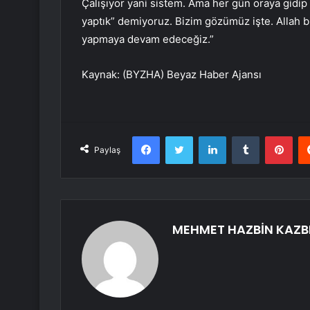
Çalışıyor yani sistem. Ama her gün oraya gidip
yaptık” demiyoruz. Bizim gözümüz işte. Allah bili
yapmaya devam edeceğiz.”
Kaynak: (BYZHA) Beyaz Haber Ajansı
Facebook
Twitter
LinkedIn
Tumblr
Pint
Paylaş
MEHMET HAZBİN KAZB