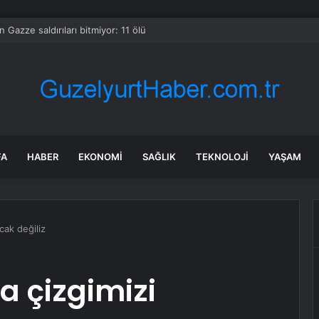
’in Gazze saldırıları bitmiyor: 11 ölü
FA
HABER
EKONOMI
SAĞLIK
TEKNOLOJI
YAŞAM
cak değiliz
a çizgimizi