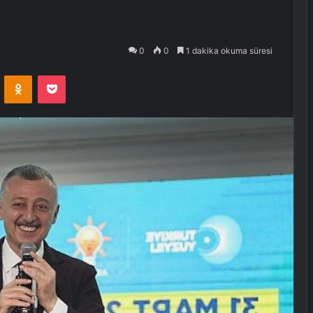
0
0
1 dakika okuma süresi
VKontakte
Odnoklassniki
Pocket