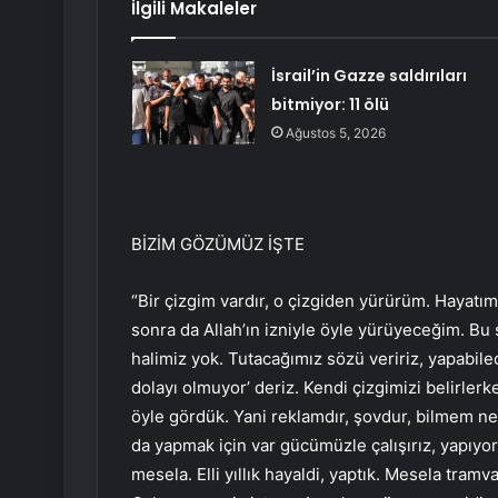
İlgili Makaleler
İsrail’in Gazze saldırıları
bitmiyor: 11 ölü
Ağustos 5, 2026
BİZİM GÖZÜMÜZ İŞTE
“Bir çizgim vardır, o çizgiden yürürüm. Hayatım
sonra da Allah’ın izniyle öyle yürüyeceğim. Bu
halimiz yok. Tutacağımız sözü veririz, yapabil
dolayı olmuyor’ deriz. Kendi çizgimizi belirler
öyle gördük. Yani reklamdır, şovdur, bilmem ne
da yapmak için var gücümüzle çalışırız, yapıyoru
mesela. Elli yıllık hayaldi, yaptık. Mesela tramv