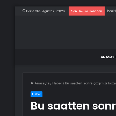
İsrail
Perşembe, Ağustos 6 2026
Son Dakika Haberleri
ANASAY
Anasayfa
/
Haber
/
Bu saatten sonra çizgimizi boza
Haber
Bu saatten sonr