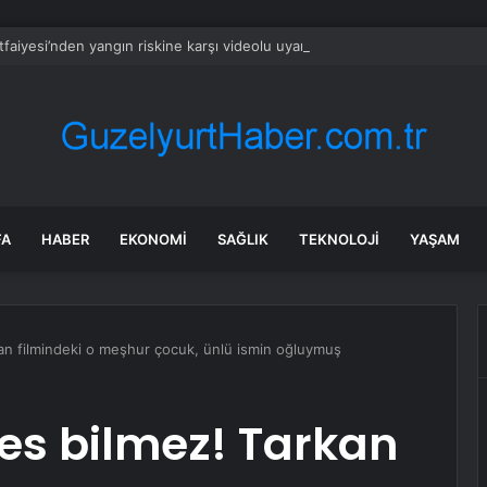
İtfaiyesi’nden yangın riskine karşı videolu uyarı
FA
HABER
EKONOMI
SAĞLIK
TEKNOLOJI
YAŞAM
an filmindeki o meşhur çocuk, ünlü ismin oğluymuş
es bilmez! Tarkan