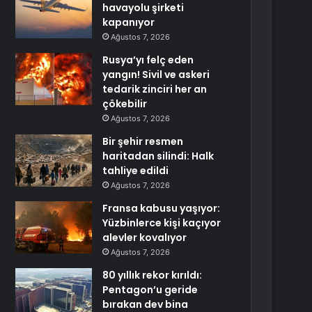
havayolu şirketi
kapanıyor
Ağustos 7, 2026
Rusya’yı felç eden
yangın! Sivil ve askeri
tedarik zinciri her an
çökebilir
Ağustos 7, 2026
Bir şehir resmen
haritadan silindi: Halk
tahliye edildi
Ağustos 7, 2026
Fransa kabusu yaşıyor:
Yüzbinlerce kişi kaçıyor
alevler kovalıyor
Ağustos 7, 2026
80 yıllık rekor kırıldı:
Pentagon’u geride
bırakan dev bina