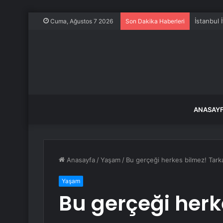
İstanbul 
Cuma, Ağustos 7 2026
Son Dakika Haberleri
ANASAY
Anasayfa
/
Yaşam
/
Bu gerçeği herkes bilmez! Tark
Yaşam
Bu gerçeği herk