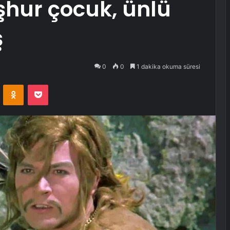
şhur çocuk, ünlü
ş
0
0
1 dakika okuma süresi
VKontakte
Odnoklassniki
Pocket