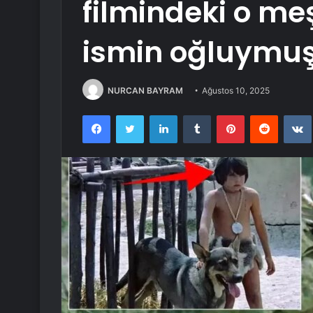
filmindeki o me
ismin oğluymu
NURCAN BAYRAM
Ağustos 10, 2025
Facebook
Twitter
LinkedIn
Tumblr
Pinterest
Reddit