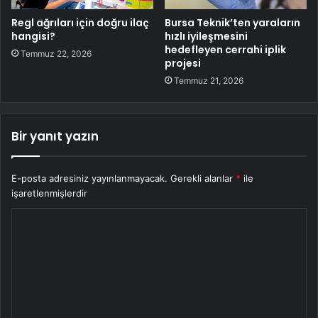
Regl ağrıları için doğru ilaç
Bursa Teknik’ten yaraların
hangisi?
hızlı iyileşmesini
hedefleyen cerrahi iplik
Temmuz 22, 2026
projesi
Temmuz 21, 2026
Bir yanıt yazın
E-posta adresiniz yayınlanmayacak.
Gerekli alanlar
*
ile
işaretlenmişlerdir
Y
o
r
u
m