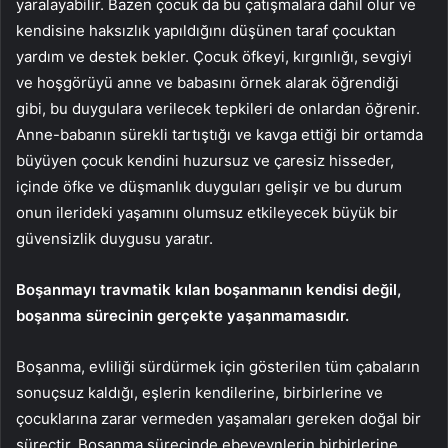
yaralayabilir. Bazen çocuk da bu çatışmalara dahil olur ve
kendisine haksızlık yapıldığını düşünen taraf çocuktan
yardım ve destek bekler. Çocuk öfkeyi, kırgınlığı, sevgiyi
ve hoşgörüyü anne ve babasını örnek alarak öğrendiği
gibi, bu duygulara verilecek tepkileri de onlardan öğrenir.
Anne-babanın sürekli tartıştığı ve kavga ettiği bir ortamda
büyüyen çocuk kendini huzursuz ve çaresiz hisseder,
içinde öfke ve düşmanlık duyguları gelişir ve bu durum
onun ilerideki yaşamını olumsuz etkileyecek büyük bir
güvensizlik duygusu yaratır.
Boşanmayı travmatik kılan boşanmanın kendisi değil,
boşanma sürecinin gerçekte yaşanmamasıdır.
Boşanma, evliliği sürdürmek için gösterilen tüm çabaların
sonuçsuz kaldığı, eşlerin kendilerine, birbirlerine ve
çocuklarına zarar vermeden yaşamaları gereken doğal bir
süreçtir. Boşanma sürecinde ebeveynlerin birbirlerine