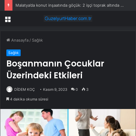
Malatya’da konut inşaatında göçük: 2 işçi toprak altında kaldı!
Menü
Anasayfa
/
Sağlık
Sağlık
Boşanmanın Çocuklar
Üzerindeki Etkileri
DİDEM KOÇ
Kasım 9, 2023
0
3
4 dakika okuma süresi