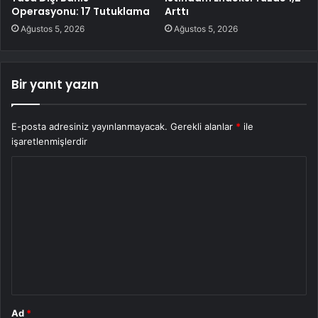
Operasyonu: 17 Tutuklama
Arttı
Ağustos 5, 2026
Ağustos 5, 2026
Bir yanıt yazın
E-posta adresiniz yayınlanmayacak.
Gerekli alanlar
*
ile
işaretlenmişlerdir
Y
o
r
u
m
*
Ad
*