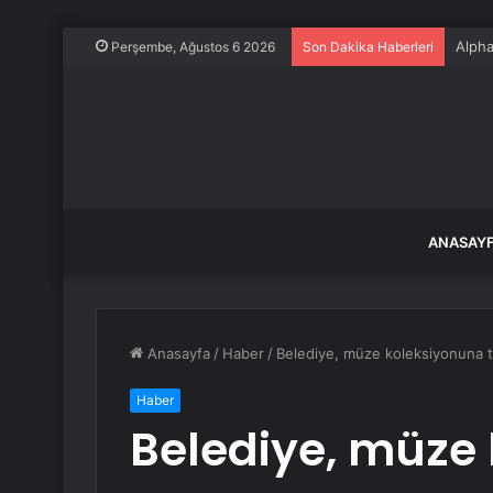
Alpha
Perşembe, Ağustos 6 2026
Son Dakika Haberleri
ANASAY
Anasayfa
/
Haber
/
Belediye, müze koleksiyonuna t
Haber
Belediye, müze