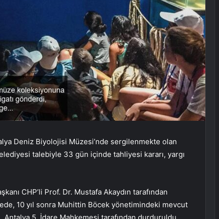
talya Deniz Biyolojisi Müzesi’nde sergilenmekte olan
ediyesi talebiyle 33 gün içinde tahliyesi kararı, yargı
kanı CHP’li Prof. Dr. Mustafa Akaydın tarafından
zede, 10 yıl sonra Muhittin Böcek yönetimindeki mevcut
rı, Antalya 5. İdare Mahkemesi tarafından durduruldu.