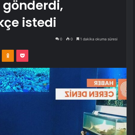
ı gönderdi,
e istedi
0
0
1 dakika okuma süresi
VKontakte
Odnoklassniki
Pocket