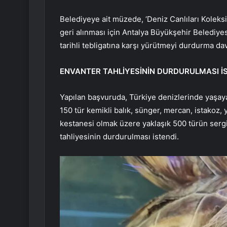
Belediyeye ait müzede, ‘Deniz Canlıları Koleksi
geri alınması için Antalya Büyükşehir Belediyes
tarihli tebligatına karşı yürütmeyi durdurma dav
ENVANTER TAHLİYESİNİN DURDURULMASI İ
Yapılan başvuruda, Türkiye denizlerinde yaşayan
150 tür kemikli balık, sünger, mercan, istakoz, 
kestanesi olmak üzere yaklaşık 500 türün sergil
tahliyesinin durdurulması istendi.