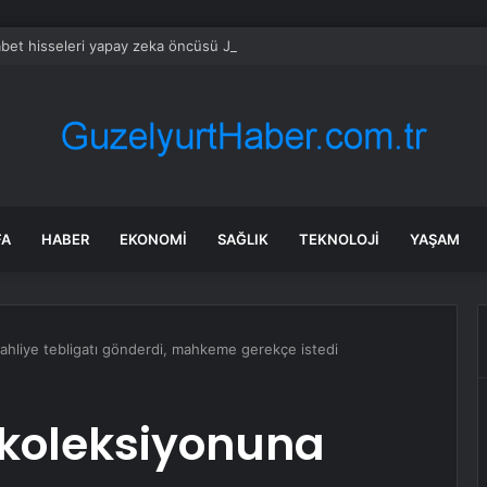
bet hisseleri yapay zeka öncüsü Jeff Dean’in ayrılmasıyla %5 düştü
FA
HABER
EKONOMI
SAĞLIK
TEKNOLOJI
YAŞAM
ahliye tebligatı gönderdi, mahkeme gerekçe istedi
 koleksiyonuna