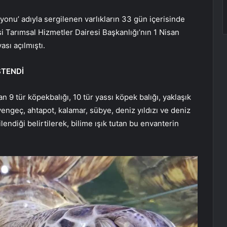
yonu’ adıyla sergilenen varlıkların 33 gün içerisinde
i Tarımsal Hizmetler Dairesi Başkanlığı’nın 1 Nisan
ası açılmıştı.
STENDİ
 9 tür köpekbalığı, 10 tür yassı köpek balığı, yaklaşık
yengeç, ahtapot, kalamar, sübye, deniz yıldızı ve deniz
endiği belirtilerek, bilime ışık tutan bu envanterin