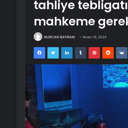
tahliye tebligat
mahkeme gerekç
NURCAN BAYRAM
Nisan 16, 2024
Facebook
Twitter
LinkedIn
Tumblr
Pinterest
Reddit