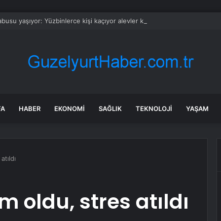
busu yaşıyor: Yüzbinlerce kişi kaçıyor alevler kovalıyor
FA
HABER
EKONOMI
SAĞLIK
TEKNOLOJI
YAŞAM
atıldı
 oldu, stres atıldı