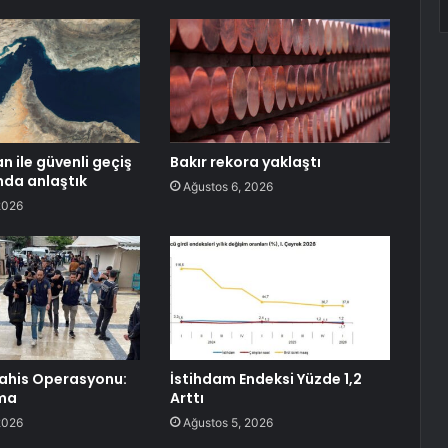
n ile güvenli geçiş
Bakır rekora yaklaştı
da anlaştık
Ağustos 6, 2026
2026
Bahis Operasyonu:
İstihdam Endeksi Yüzde 1,2
ama
Arttı
2026
Ağustos 5, 2026