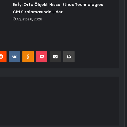
En İyi Orta Ölçekli Hisse: Ethos Technologies
Citi Sıralamasında Lider
Ağustos 6, 2026
erest
Reddit
VKontakte
Odnoklassniki
Pocket
E-Posta ile paylaş
Yazdır