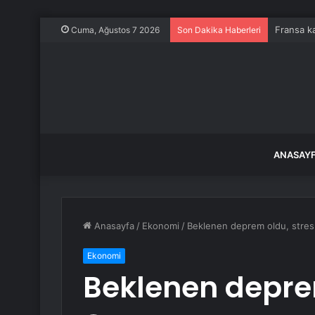
Fransa ka
Cuma, Ağustos 7 2026
Son Dakika Haberleri
ANASAY
Anasayfa
/
Ekonomi
/
Beklenen deprem oldu, stres 
Ekonomi
Beklenen deprem