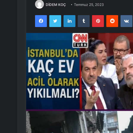
DİDEM KOÇ
Temmuz 25, 2023
Facebook
Twitter
LinkedIn
Tumblr
Pinterest
Reddit