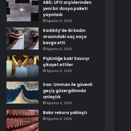
ABD, UFO arşivlerinden
yeni bir dosya paketi
yayınladı
Ağustos 6, 2026
Kadıköy’de iki kadın
arasındaki saç saça
kavga etti
Ağustos 6, 2026
Pişkinliğe bak! Savcıyı
şikayet ettiler
Ağustos 6, 2026
İran: Umman ile güvenli
geçiş güzergâhında
anlaştık
Ağustos 6, 2026
Bakır rekora yaklaştı
Ağustos 6, 2026