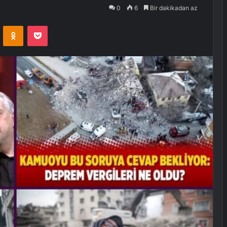
0
6
Bir dakikadan az
VKontakte
Odnoklassniki
Pocket