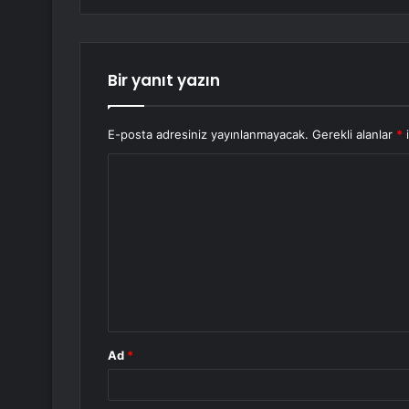
Bir yanıt yazın
E-posta adresiniz yayınlanmayacak.
Gerekli alanlar
*
i
Y
o
r
u
m
*
Ad
*