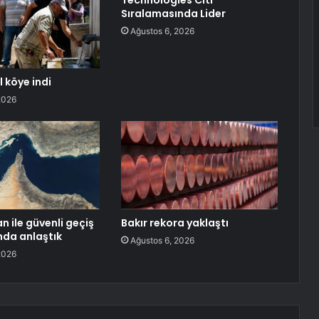
Technologies Citi
Sıralamasında Lider
Ağustos 6, 2026
 köye indi
2026
n ile güvenli geçiş
Bakır rekora yaklaştı
da anlaştık
Ağustos 6, 2026
2026