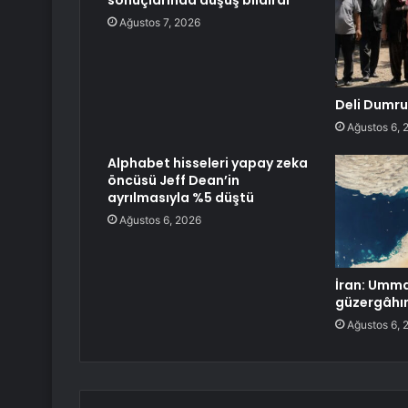
sonuçlarında düşüş bildirdi
Ağustos 7, 2026
Deli Dumrul
Ağustos 6, 
Alphabet hisseleri yapay zeka
öncüsü Jeff Dean’in
ayrılmasıyla %5 düştü
Ağustos 6, 2026
İran: Umma
güzergâhın
Ağustos 6, 