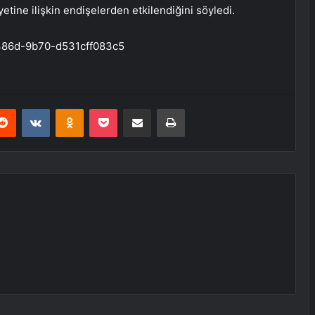
etine ilişkin endişelerden etkilendiğini söyledi.
486d-9b70-d531cff083c5
erest
Reddit
VKontakte
Odnoklassniki
Pocket
E-Posta ile paylaş
Yazdır