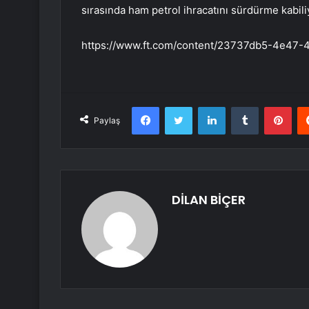
sırasında ham petrol ihracatını sürdürme kabiliy
https://www.ft.com/content/23737db5-4e47-
Facebook
Twitter
LinkedIn
Tumblr
Pint
Paylaş
DİLAN BİÇER