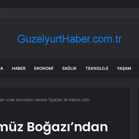
ya’da konut inşaatında göçük: 2 işçi toprak altında kaldı!
FA
HABER
EKONOMI
SAĞLIK
TEKNOLOJI
YAŞAM
 uzak dururken tanker fiyatları iki katına çıktı
müz Boğazı’ndan