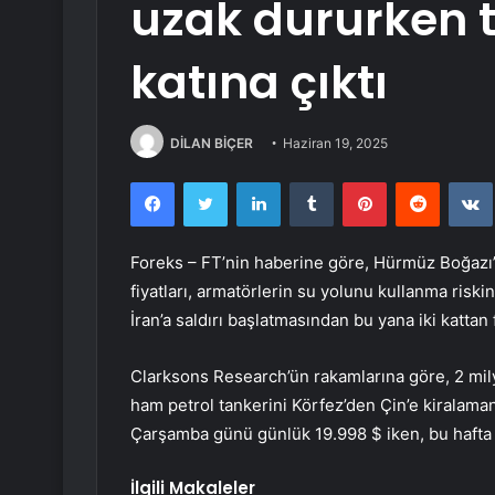
uzak dururken ta
katına çıktı
DİLAN BİÇER
Haziran 19, 2025
Facebook
Twitter
LinkedIn
Tumblr
Pinterest
Reddit
Foreks – FT’nin haberine göre, Hürmüz Boğazı’
fiyatları, armatörlerin su yolunu kullanma riski
İran’a saldırı başlatmasından bu yana iki kattan f
Clarksons Research’ün rakamlarına göre, 2 mily
ham petrol tankerini Körfez’den Çin’e kiralamanı
Çarşamba günü günlük 19.998 $ iken, bu hafta
İlgili Makaleler