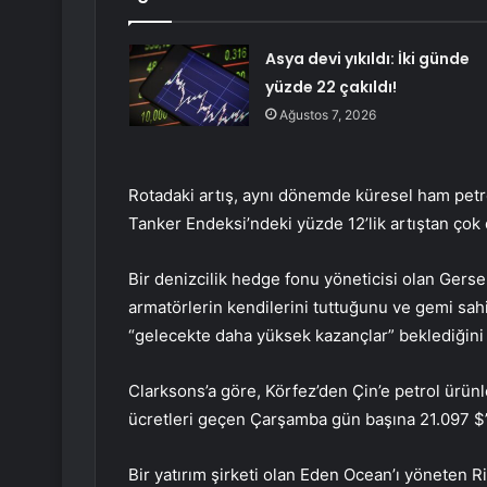
Asya devi yıkıldı: İki günde
yüzde 22 çakıldı!
Ağustos 7, 2026
Rotadaki artış, aynı dönemde küresel ham petrol
Tanker Endeksi’ndeki yüzde 12’lik artıştan çok 
Bir denizcilik hedge fonu yöneticisi olan Ge
armatörlerin kendilerini tuttuğunu ve gemi sah
“gelecekte daha yüksek kazançlar” beklediğini 
Clarksons’a göre, Körfez’den Çin’e petrol ürünl
ücretleri geçen Çarşamba gün başına 21.097 $’
Bir yatırım şirketi olan Eden Ocean’ı yöneten R