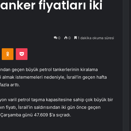
nker fiyatları iki
0
0
1 dakika okuma süresi
VKontakte
Odnoklassniki
Pocket
ndan geçen büyük petrol tankerlerinin kiralama
ni almak istememeleri nedeniyle, İsrail’in geçen hafta
azla arttı.
on varil petrol taşıma kapasitesine sahip çok büyük bir
n fiyatı, İsrail’in saldırısından iki gün önce geçen
 Çarşamba günü 47.609 $’a sıçradı.