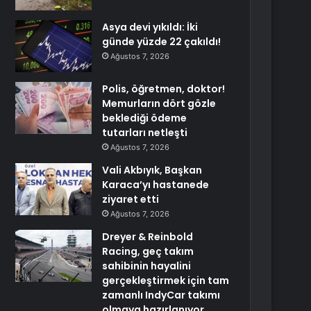
Asya devi yıkıldı: İki
günde yüzde 22 çakıldı!
Ağustos 7, 2026
Polis, öğretmen, doktor!
Memurların dört gözle
beklediği ödeme
tutarları netleşti
Ağustos 7, 2026
Vali Akbıyık, Başkan
Karaca’yı hastanede
ziyaret etti
Ağustos 7, 2026
Dreyer & Reinbold
Racing, geç takım
sahibinin hayalini
gerçekleştirmek için tam
zamanlı IndyCar takımı
olmaya hazırlanıyor