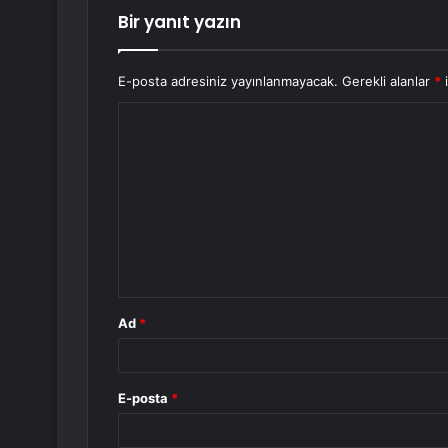
Bir yanıt yazın
E-posta adresiniz yayınlanmayacak.
Gerekli alanlar
*
i
Y
o
r
u
m
*
Ad
*
E-posta
*