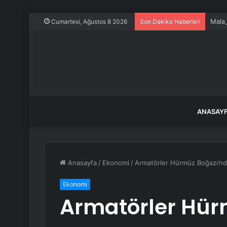
Malat
Cumartesi, Ağustos 8 2026
Son Dakika Haberleri
ANASAY
Anasayfa
/
Ekonomi
/
Armatörler Hürmüz Boğazı’ndan
Ekonomi
Armatörler Hür