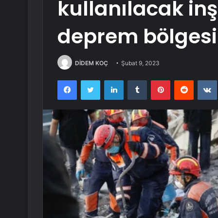
kullanılacak in
deprem bölgesi
DİDEM KOÇ
Şubat 9, 2023
Facebook
Twitter
LinkedIn
Tumblr
Pinterest
Reddit