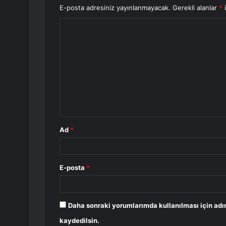
E-posta adresiniz yayınlanmayacak.
Gerekli alanlar
*
i
Y
o
r
u
m
*
Ad
*
E-posta
*
Daha sonraki yorumlarımda kullanılması için adı
kaydedilsin.