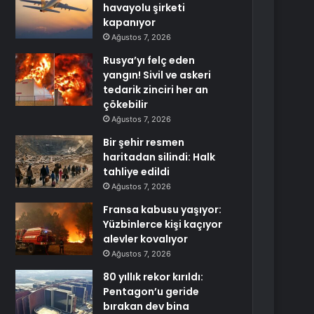
havayolu şirketi
kapanıyor
Ağustos 7, 2026
Rusya’yı felç eden
yangın! Sivil ve askeri
tedarik zinciri her an
çökebilir
Ağustos 7, 2026
Bir şehir resmen
haritadan silindi: Halk
tahliye edildi
Ağustos 7, 2026
Fransa kabusu yaşıyor:
Yüzbinlerce kişi kaçıyor
alevler kovalıyor
Ağustos 7, 2026
80 yıllık rekor kırıldı:
Pentagon’u geride
bırakan dev bina