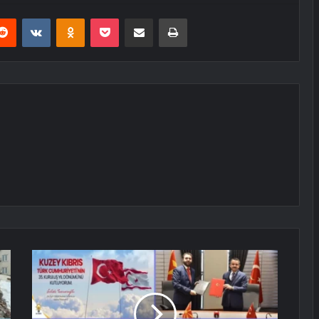
erest
Reddit
VKontakte
Odnoklassniki
Pocket
E-Posta ile paylaş
Yazdır