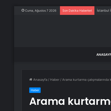
İstanbul 
Cuma, Ağustos 7 2026
Son Dakika Haberleri
ANASAY
Anasayfa
/
Haber
/
Arama kurtarma çalışmalarında k
Haber
Arama kurtarm