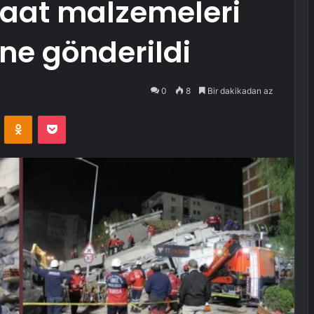
şaat malzemeleri
ne gönderildi
0
8
Bir dakikadan az
VKontakte
Odnoklassniki
Pocket