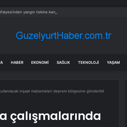
İtfaiyesi’nden yangın riskine karşı videolu uyarı
FA
HABER
EKONOMI
SAĞLIK
TEKNOLOJI
YAŞAM
ullanılacak inşaat malzemeleri deprem bölgesine gönderildi
a çalışmalarında