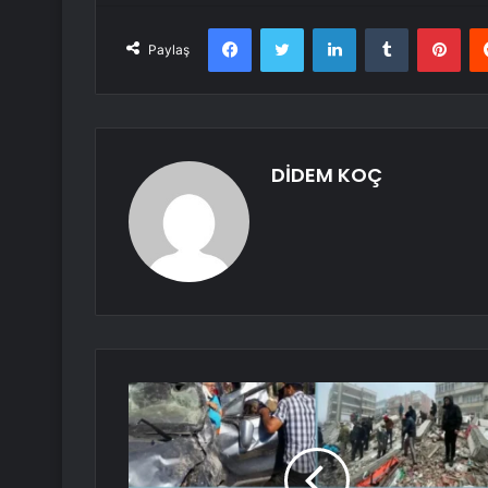
Facebook
Twitter
LinkedIn
Tumblr
Pint
Paylaş
DİDEM KOÇ