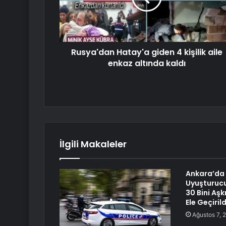
Rusya'dan Hatay'a giden 4 kişilik aile
enkaz altında kaldı
İlgili Makaleler
Ankara’da Y
Uyuşturuc
30 Bini Aş
Ele Geçirild
Ağustos 7, 