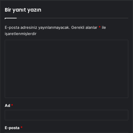
Bir yanıt yazın
E-posta adresiniz yayınlanmayacak.
Gerekli alanlar
*
ile
işaretlenmişlerdir
Y
o
r
u
m
*
Ad
*
E-posta
*