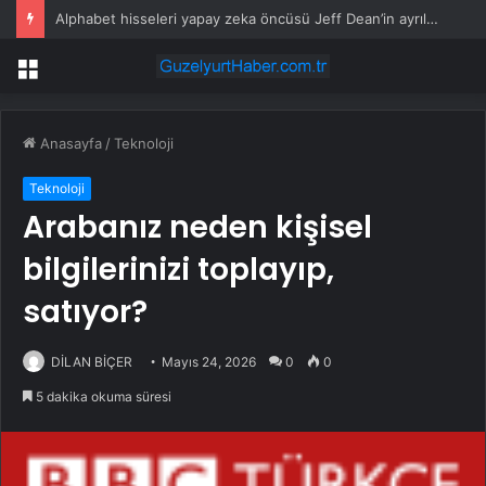
Alphabet hisseleri yapay zeka öncüsü Jeff Dean’in ayrılmasıyla %5 düştü
Menü
Anasayfa
/
Teknoloji
Teknoloji
Arabanız neden kişisel
bilgilerinizi toplayıp,
satıyor?
DİLAN BİÇER
Mayıs 24, 2026
0
0
5 dakika okuma süresi