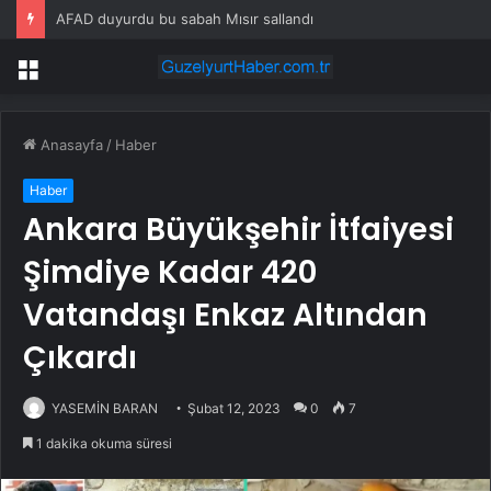
AFAD duyurdu bu sabah Mısır sallandı
Menü
Anasayfa
/
Haber
Haber
Ankara Büyükşehir İtfaiyesi
Şimdiye Kadar 420
Vatandaşı Enkaz Altından
Çıkardı
YASEMİN BARAN
Şubat 12, 2023
0
7
1 dakika okuma süresi