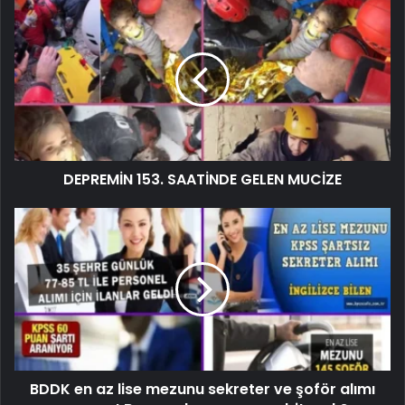
DEPREMİN 153. SAATİNDE GELEN MUCİZE
BDDK en az lise mezunu sekreter ve şoför alımı