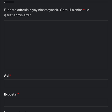
E-posta adresiniz yayınlanmayacak.
Gerekli alanlar
*
ile
işaretlenmişlerdir
Y
o
r
u
m
*
Ad
*
E-posta
*