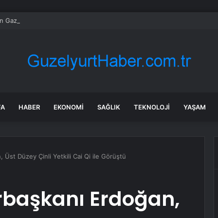
’in Gazze saldırıları bitmiyor: 11 ölü
FA
HABER
EKONOMI
SAĞLIK
TEKNOLOJI
YAŞAM
st Düzey Çinli Yetkili Cai Qi ile Görüştü
başkanı Erdoğan,