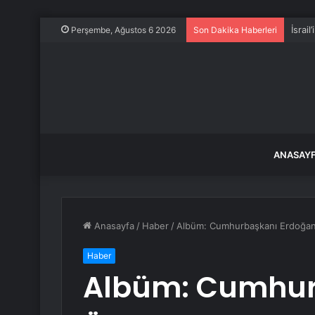
İsrail
Perşembe, Ağustos 6 2026
Son Dakika Haberleri
ANASAY
Anasayfa
/
Haber
/
Albüm: Cumhurbaşkanı Erdoğan, Ü
Haber
Albüm: Cumhur