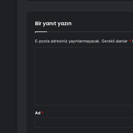
Bir yanıt yazın
E-posta adresiniz yayınlanmayacak.
Gerekli alanlar
*
i
Y
o
r
u
m
*
Ad
*