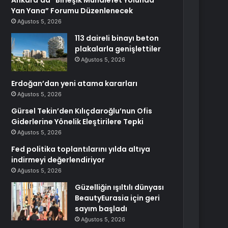
Ankara’da “Birleşik Muhalefet Yolunda
Yan Yana” Forumu Düzenlenecek
Ağustos 5, 2026
113 daireli binayı beton
plakalarla genişlettiler
Ağustos 5, 2026
Erdoğan’dan yeni atama kararları
Ağustos 5, 2026
Gürsel Tekin’den Kılıçdaroğlu’nun Ofis
Giderlerine Yönelik Eleştirilere Tepki
Ağustos 5, 2026
Fed politika toplantılarını yılda altıya
indirmeyi değerlendiriyor
Ağustos 5, 2026
Güzelliğin ışıltılı dünyası
BeautyEurasia için geri
sayım başladı
Ağustos 5, 2026