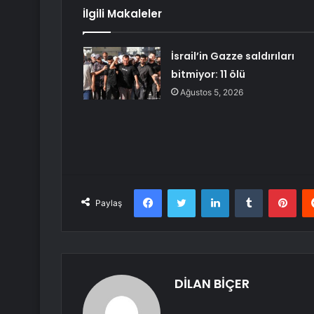
İlgili Makaleler
İsrail’in Gazze saldırıları
bitmiyor: 11 ölü
Ağustos 5, 2026
Facebook
Twitter
LinkedIn
Tumblr
Pint
Paylaş
DİLAN BİÇER