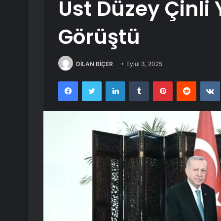
Üst Düzey Çinli Y
Görüştü
DİLAN BİÇER
Eylül 3, 2025
Facebook
Twitter
LinkedIn
Tumblr
Pinterest
Reddit