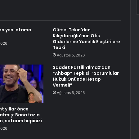
an yeni atama
Gürsel Tekin’den
Kılıçdaroğlu’nun Ofis
Giderlerine Yönelik Eleştirilere
2026
Tepki
Ağustos 5, 2026
Saadet Partili Yılmaz’dan
“Ahbap” Tepkisi: “Sorumlular
Hukuk Önünde Hesap
Vermeli”
Ağustos 5, 2026
t yıllar önce
latmış: Bana fazla
, satarım hepinizi
2026