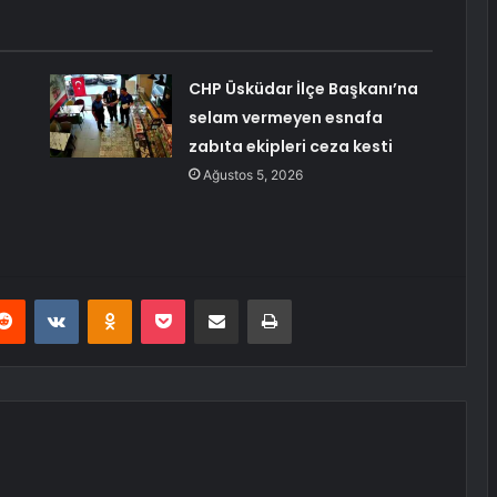
CHP Üsküdar İlçe Başkanı’na
selam vermeyen esnafa
zabıta ekipleri ceza kesti
Ağustos 5, 2026
erest
Reddit
VKontakte
Odnoklassniki
Pocket
E-Posta ile paylaş
Yazdır