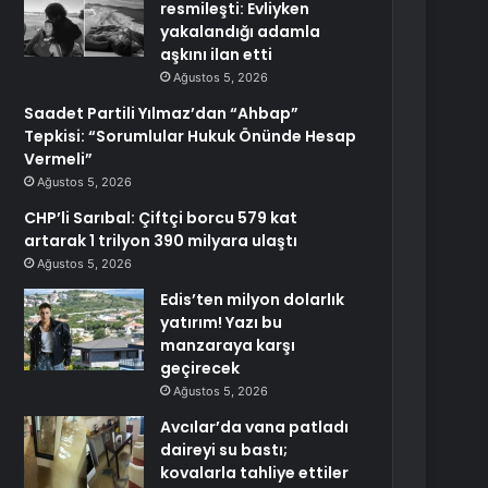
resmileşti: Evliyken
yakalandığı adamla
aşkını ilan etti
Ağustos 5, 2026
Saadet Partili Yılmaz’dan “Ahbap”
Tepkisi: “Sorumlular Hukuk Önünde Hesap
Vermeli”
Ağustos 5, 2026
CHP’li Sarıbal: Çiftçi borcu 579 kat
artarak 1 trilyon 390 milyara ulaştı
Ağustos 5, 2026
Edis’ten milyon dolarlık
yatırım! Yazı bu
manzaraya karşı
geçirecek
Ağustos 5, 2026
Avcılar’da vana patladı
daireyi su bastı;
kovalarla tahliye ettiler