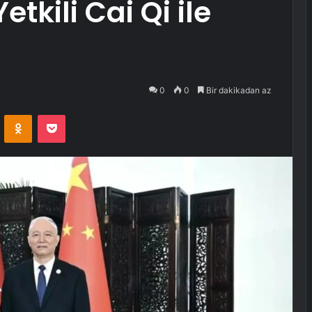
etkili Cai Qi ile
0
0
Bir dakikadan az
VKontakte
Odnoklassniki
Pocket