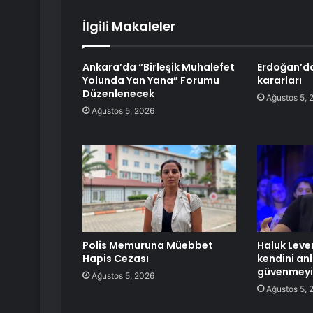
İlgili Makaleler
Ankara’da “Birleşik Muhalefet
Erdoğan’d
Yolunda Yan Yana” Forumu
kararları
Düzenlenecek
Ağustos 5, 
Ağustos 5, 2026
Polis Memuruna Müebbet
Haluk Leven
Hapis Cezası
kendini an
güvenmeyin
Ağustos 5, 2026
Ağustos 5, 