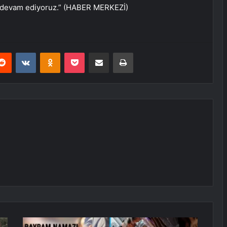
a devam ediyoruz.” (HABER MERKEZİ)
erest
Reddit
VKontakte
Odnoklassniki
Pocket
E-Posta ile paylaş
Yazdır