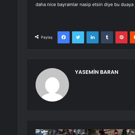
daha nice bayramlar nasip etsin diye bu duay
Facebook
Twitter
LinkedIn
Tumblr
Pint
Paylaş
YASEMİN BARAN