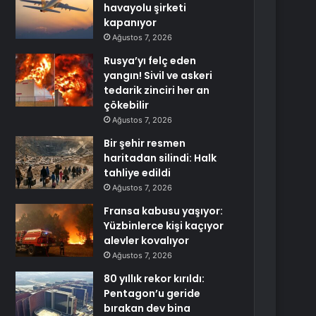
havayolu şirketi
kapanıyor
Ağustos 7, 2026
Rusya’yı felç eden
yangın! Sivil ve askeri
tedarik zinciri her an
çökebilir
Ağustos 7, 2026
Bir şehir resmen
haritadan silindi: Halk
tahliye edildi
Ağustos 7, 2026
Fransa kabusu yaşıyor:
Yüzbinlerce kişi kaçıyor
alevler kovalıyor
Ağustos 7, 2026
80 yıllık rekor kırıldı:
Pentagon’u geride
bırakan dev bina