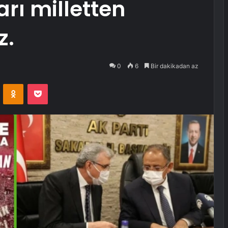
rı milletten
z.
0
6
Bir dakikadan az
VKontakte
Odnoklassniki
Pocket