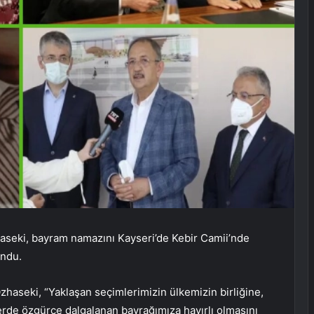
seki, bayram namazını Kayseri’de Kebir Camii’nde
undu.
zhaseki, “Yaklaşan seçimlerimizin ülkemizin birliğine,
rde özgürce dalgalanan bayrağımıza hayırlı olmasını