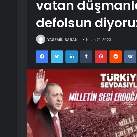
vatan düşmanla
defolsun diyoru
YASEMİN BARAN
Nisan 21, 2023
Facebook
Twitter
LinkedIn
Tumblr
Pinterest
Reddit