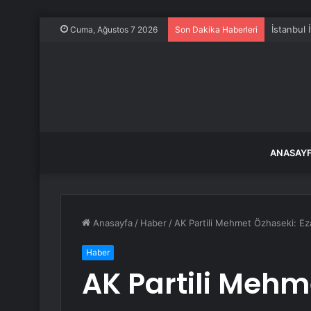
İstanbul 
Cuma, Ağustos 7 2026
Son Dakika Haberleri
ANASAY
Anasayfa
/
Haber
/
AK Partili Mehmet Özhaseki: Eza
Haber
AK Partili Mehm