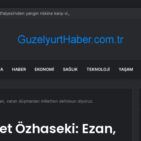
İtfaiyesi’nden yangın riskine karşı videolu uyarı
FA
HABER
EKONOMI
SAĞLIK
TEKNOLOJI
YAŞAM
n, vatan düşmanları milletten defolsun diyoruz.
et Özhaseki: Ezan,