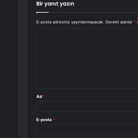
Bir yanıt yazın
E-posta adresiniz yayınlanmayacak.
Gerekli alanlar
*
i
Y
o
r
u
m
*
Ad
*
E-posta
*