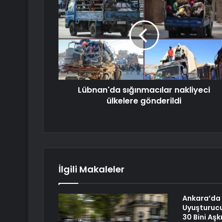
Lübnan'da sığınmacılar nakliyeci
ülkelere gönderildi
İlgili Makaleler
Ankara’da Y
Uyuşturuc
30 Bini Aş