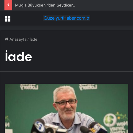
Muğla Büyükşehir’den Seydikemer’de yangın sonrası üreticiye destek
Menü
Anasayfa
/
İade
İade