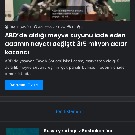
ÜMİT SAVĞA
Ağustos 7, 2024
0
0
ABD’de aldığı meyve suyunu iade eden
adamın hayatı değişti: 315 milyon dolar
kazandı
ABD'de yaşayan Tayeb Souami isimli adam, marketten aldığı 5
dolarlık meyve suyunu eşinin 'çok pahalı' bulması nedeniyle iade
etmek istedi.…
Devamını Oku »
Son Eklenen
Rusya yeni İngiliz Başbakanı’na